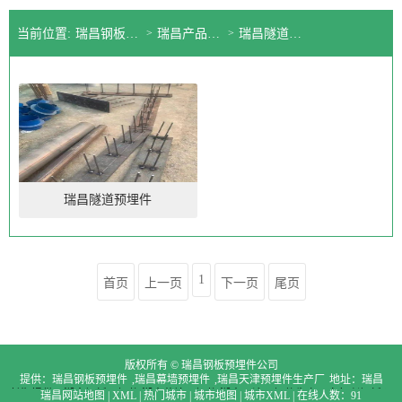
当前位置:
瑞昌钢板预埋件公司
>
瑞昌产品展示
>
瑞昌隧道预埋件
瑞昌隧道预埋件
1
首页
上一页
下一页
尾页
版权所有 © 瑞昌钢板预埋件公司
提供：
瑞昌钢板预埋件
,
瑞昌幕墙预埋件
,
瑞昌天津预埋件生产厂家
地址：瑞昌
长期提供：
湖南钢板预埋件,湖南幕墙预埋件,湖南天津预埋件生产厂家
复兴钢板预
瑞昌网站地图
|
XML
|
热门城市
|
城市地图
|
城市XML
|
在线人数：91